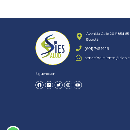
Avenida Calle 26 # 85d-55 
Bogotá
(601) 745 14 16
servicioalcliente@sies.
Síguenos en: