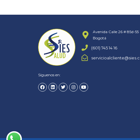
Avenida Calle 26 # 85d-55 
Bogotá
(601) 745 14 16
servicioalcliente@sies.
Síguenos en: