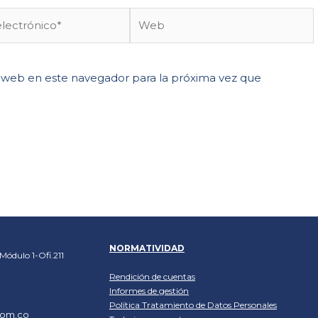
 web en este navegador para la próxima vez que
NORMATIVIDAD
Módulo 1-Ofi.211
Rendición de cuentas
Informes de gestión
Política
Tratamiento de Datos Personales
com.co