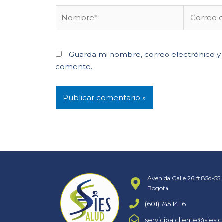
Guarda mi nombre, correo electrónico y
comente.
Avenida Calle 26 # 85d-55 
Bogotá
(601) 745 14 16
servicioalcliente@sies.